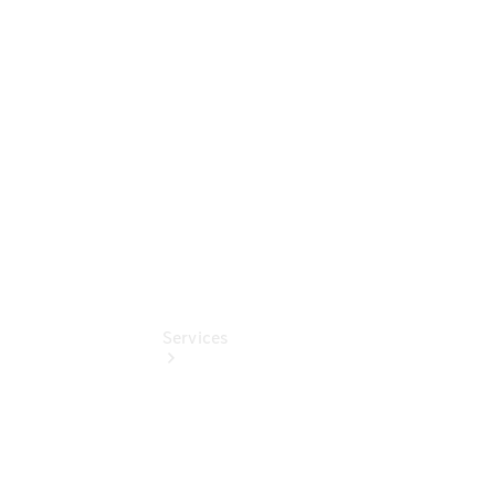
Junge
Sterne
Junge
Sterne -
elektrisch
Services