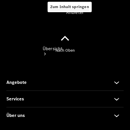
Zum Inhalt springen
Anbieter
Anbieter
Übersicht
Startseite
Ansprechpartner
finden
Beratung
vereinbaren
Servicetermin